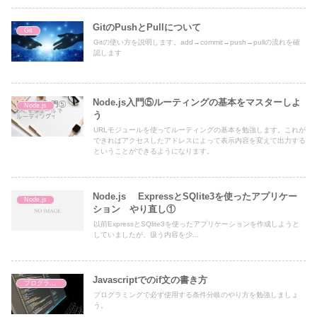
GitのPushとPullについて
Git
Gitの使い方を説明します。add→commit→push→pullの流れを確
認します
Node.js入門⑤ルーティングの基本をマスターしよ
Node.js
う
URLモジュールを使ってルーティングの基本を勉強します。これが
できればアクセスしたアドレスによって表示内容を変えて出力する
ということができるようになります。
Node.js ExpressとSQlite3を使ったアプリケー
Node.js
ション やり直し①
以前ExpressとSQlite3を使ったアプリケーションを作成しようと
していましたが、扱う内容を少...
Javascriptでのif文の書き方
プログラミング学習
プログラミングで必ず使用する条件分岐のやり方を勉強しましょ
う。