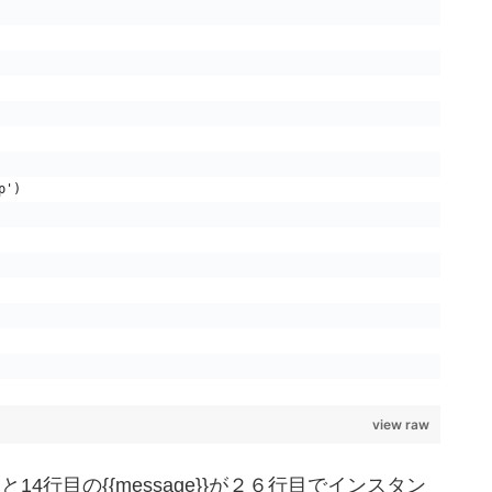
p')
view raw
ィと14行目の{{message}}が２６行目でインスタン