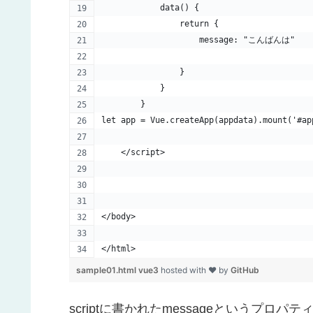
            data() {
                return {
                    message: "こんばんは"
                }
            }
        } 
let app = Vue.createApp(appdata).mount('#ap
    </script>
</body>
</html>
sample01.html vue3
hosted with ❤ by
GitHub
scriptに書かれたmessageというプロパテ