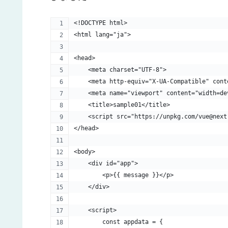
<!DOCTYPE html>
<html lang="ja">
<head>
    <meta charset="UTF-8">
    <meta http-equiv="X-UA-Compatible" cont
    <meta name="viewport" content="width=de
    <title>sample01</title>
    <script src="https://unpkg.com/vue@next
</head>
<body>
    <div id="app">
        <p>{{ message }}</p>
    </div>
    <script>
        const appdata = {