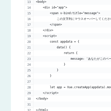
<body>
    <div id="app">
        <span v-bind:title="message">
            この文字列にマウスオーバーしてくだ
        </span>
    </div>
    <script>
        const appdata = {
            data() {
                return {
                    message: 'あなたがこのペ
                }
            }
        }
        let app = Vue.createApp(appdata).mo
    </script>
</body>
</html>