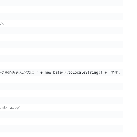
さい。
ージを読み込んだのは ' + new Date().toLocaleString() + 'です。',
unt('#app')