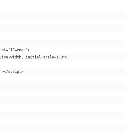
ent="IE=edge">
vice-width, initial-scale=1.0">
"></script>