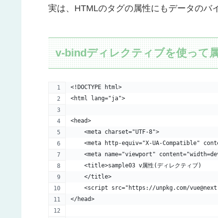
実は、HTMLのタグの属性にもデータのバ
v-bindディレクティブを使っ
<!DOCTYPE html>
<html lang="ja">
<head>
    <meta charset="UTF-8">
    <meta http-equiv="X-UA-Compatible" cont
    <meta name="viewport" content="width=de
    <title>sample03 v属性(ディレクティブ)
    </title>
    <script src="https://unpkg.com/vue@next
</head>